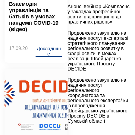
Взаємодія
Анонс: вебінар «Комплаєнс
управлінців та
у закладах професійної
батьків в умовах
освіти: від принципів до
практичних рішень»
пандемії COVID-19
(відео)
Продовжено закупівлю на
надання послуг експерта зі
стратегічного планування
17.09.20
регіонального розвитку в
Докладніш
сфері освіти в межах
е
реалізації Швейцарсько-
українського Проєкту
DECIDE
Продовжено закупівлю на
надання послуг
регіонального
координатора та
регіонального експерта/-ки
із впровадження
Швейцарсько-українського
Проєкту DECIDE в
Сумській області