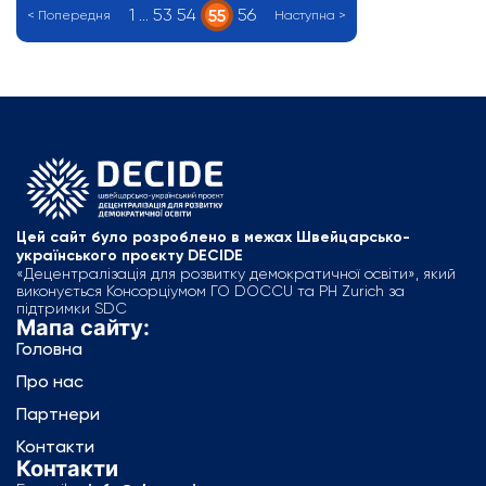
1
…
53
54
56
55
< Попередня
Наступна >
Цей сайт було розроблено в межах Швейцарсько-
українського проєкту DECIDE
«Децентралізація для розвитку демократичної освіти», який
виконується Консорціумом ГО DOCCU та PH Zurich за
підтримки SDC
Мапа сайту:
Головна
Про нас
Партнери
Контакти
Контакти