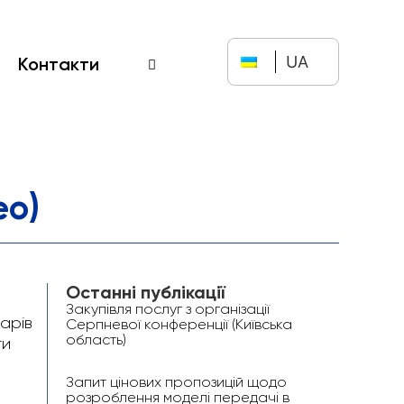
UA
Контакти
ео)
Останні публікації
Закупівля послуг з організації
арів
Серпневої конференції (Київська
область)
ги
Запит цінових пропозицій щодо
розроблення моделі передачі в