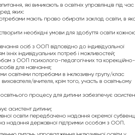
питання, які виникають в освітніх управлінців під час
еред яких:
потребами мають право обирати заклад освіти, в як
створити необхідні умови для здобуття освіти кожно
вчання осіб з ООП відповідно до індивідуальної
 їхніх індивідуальних потреб і можливостей;
обам з ООП психолого-педагогічних та корекційно
асобів для навчання;
ми освітніми потребами в інклюзивну групу/клас
ихователя/вчителя, крім того, участь в освітньому
освітнього процесу для дитини забезпечує асистен
ує асистент дитини;
ної освіти передбачено надання окремої субвенції
на надання державної підтримки особам з ООП.
тленню питань упровадження інклюзивної освіти у