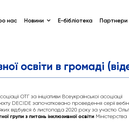
ро нас
Новини
Е-бібліотека
Партнери
ної освіти в громаді (від
оціації ОТГ за ініціативи Всеукраїнської асоціації
єкту DECIDE започатковано проведення серії вебін
з яких відбувся 6 листопада 2020 року за участю Оль
ної групи з питань інклюзивної освіти
Міністерства