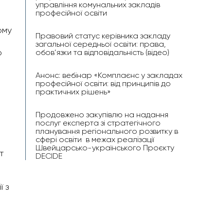
управління комунальних закладів
професійної освіти
ому
Правовий статус керівника закладу
загальної середньої освіти: права,
обов’язки та відповідальність (відео)
ю
Анонс: вебінар «Комплаєнс у закладах
професійної освіти: від принципів до
практичних рішень»
-
Продовжено закупівлю на надання
послуг експерта зі стратегічного
планування регіонального розвитку в
сфері освіти в межах реалізації
Швейцарсько-українського Проєкту
т
DECIDE
 з