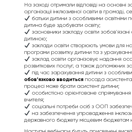
На заході отримали відповіді на основні за
організації інклюзивної освіти в громаді, с
батьки дитини з особливими освітніми 
дитина буде здобувати освіту;
засновники закладу освіти зобов’язані 
дитиною;
заклади освіти створюють умови для на
програми розвитку дитини та з урахуванням
заклад освіти організовує надання ос
розвиткових послуг, а також допоміжних з
під час зарахування дитини з особливи
обов
’
язково вводиться
посада асистента в
процесі може брати асистент дитини;
особистісно орієнтоване спрямування 
вчителя;
соціальні потреби осіб з ООП забезпеч
на забезпечення упровадження інклюзив
державного бюджету місцевим бюджетам 
Наступні вебінари будуть присвячені висві