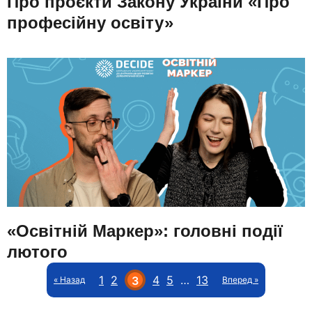
Про проєкти Закону України «Про
професійну освіту»
«Освітній Маркер»: головні події
лютого
1
2
4
5
…
13
3
« Назад
Вперед »