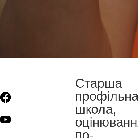
Старша
профільн
школа,
оцінюванн
по-