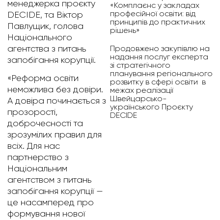
менеджерка проєкту
«Комплаєнс у закладах
професійної освіти: від
DECIDE, та Віктор
принципів до практичних
Павлущик, голова
рішень»
Національного
Продовжено закупівлю на
агентства з питань
надання послуг експерта
запобігання корупції.
зі стратегічного
планування регіонального
«Реформа освіти
розвитку в сфері освіти в
неможлива без довіри.
межах реалізації
Швейцарсько-
А довіра починається з
українського Проєкту
прозорості,
DECIDE
доброчесності та
зрозумілих правил для
всіх. Для нас
партнерство з
Національним
агентством з питань
запобігання корупції —
це насамперед про
формування нової