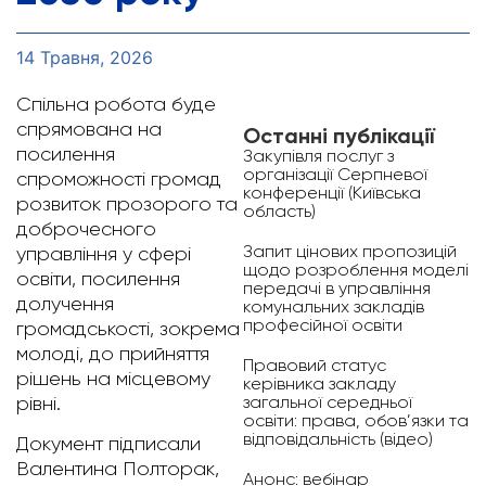
14 Травня, 2026
Спільна робота буде
спрямована на
Останні публікації
посилення
Закупівля послуг з
організації Серпневої
спроможності громад
конференції (Київська
розвиток прозорого та
область)
доброчесного
Запит цінових пропозицій
управління у сфері
щодо розроблення моделі
освіти, посилення
передачі в управління
долучення
комунальних закладів
професійної освіти
громадськості, зокрема
молоді, до прийняття
Правовий статус
рішень на місцевому
керівника закладу
загальної середньої
рівні.
освіти: права, обов’язки та
відповідальність (відео)
Документ підписали
Валентина Полторак,
Анонс: вебінар