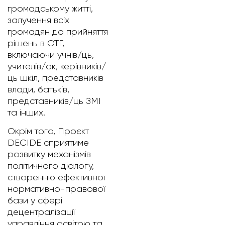
громадському житті,
залучення всіх
громадян до прийняття
рішень в ОТГ,
включаючи учнів/ць,
учителів/ок, керівників/
ць шкіл, представників
влади, батьків,
представників/ць ЗМІ
та інших.
Окрім того, Проєкт
DECIDE сприятиме
розвитку механізмів
політичного діалогу,
створенню ефективної
нормативно-правової
бази у сфері
децентралізації
управління освітою та