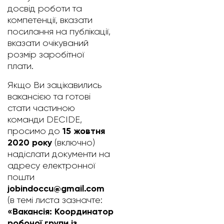
досвід роботи та
компетенції, вказати
посилання на публікації,
вказати очікуваний
розмір заробітної
плати.
Якщо Ви зацікавились
вакансією та готові
стати частиною
команди DECIDE,
15 жовтня
просимо до
2020 року
(включно)
надіслати документи на
адресу електронної
пошти
jobindoccu@g
mail.com
(в темі листа зазначте:
«Вакансія:
Координатор
робочої групи із