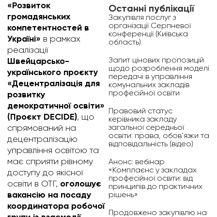
«Розвиток
Останні публікації
громадянських
Закупівля послуг з
організації Серпневої
компетентностей в
конференції (Київська
Україні»
в рамках
область)
реалізації
Запит цінових пропозицій
Швейцарсько-
щодо розроблення моделі
українського проєкту
передачі в управління
«Децентралізація для
комунальних закладів
професійної освіти
розвитку
демократичної освіти»
Правовий статус
(Проєкт DECIDE)
, що
керівника закладу
загальної середньої
спрямований на
освіти: права, обов’язки та
децентралізацію
відповідальність (відео)
управління освітою та
має сприяти рівному
Анонс: вебінар
«Комплаєнс у закладах
доступу до якісної
професійної освіти: від
оголошує
освіти в ОТГ,
принципів до практичних
вакансію на посаду
рішень»
координатора робочої
Продовжено закупівлю на
групи із взаємодії