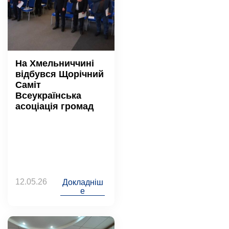
На Хмельниччині
відбувся Щорічний
Саміт
Всеукраїнська
асоціація громад
12.05.26
Докладніш
е