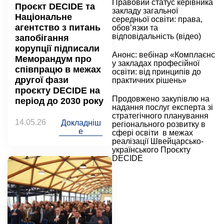
Правовий статус керівника
Проєкт DECIDE та
закладу загальної
Національне
середньої освіти: права,
агентство з питань
обов’язки та
відповідальність (відео)
запобігання
корупції підписали
Анонс: вебінар «Комплаєнс
Меморандум про
у закладах професійної
співпрацю в межах
освіти: від принципів до
другої фази
практичних рішень»
проєкту DECIDE на
Продовжено закупівлю на
період до 2030 року
надання послуг експерта зі
стратегічного планування
14.05.26
Докладніш
регіонального розвитку в
е
сфері освіти в межах
реалізації Швейцарсько-
українського Проєкту
DECIDE