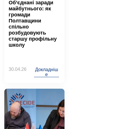
Об’єднані заради
майбутнього: як
громади
Полтавщини
спільно
розбудовують
старшу профільну
школу
30.04.26
Докладніш
е