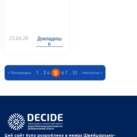
23.04.26
Докладніш
е
1
…
3
4
6
7
…
51
5
< Попередня
Наступна >
Цей сайт було розроблено в межах Швейцарсько-