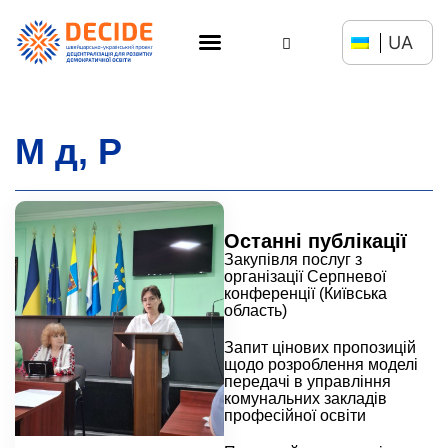
UA
М д, Р
Останні публікації
Закупівля послуг з
організації Серпневої
конференції (Київська
область)
Запит цінових пропозицій
щодо розроблення моделі
передачі в управління
комунальних закладів
професійної освіти