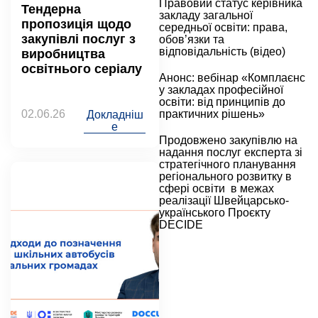
Правовий статус керівника
Тендерна
закладу загальної
пропозиція щодо
середньої освіти: права,
закупівлі послуг з
обов’язки та
відповідальність (відео)
виробництва
освітнього серіалу
Анонс: вебінар «Комплаєнс
у закладах професійної
освіти: від принципів до
02.06.26
практичних рішень»
Докладніш
е
Продовжено закупівлю на
надання послуг експерта зі
стратегічного планування
регіонального розвитку в
сфері освіти в межах
реалізації Швейцарсько-
українського Проєкту
DECIDE