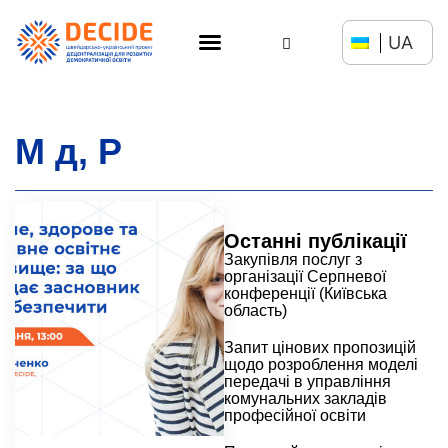
UA
М д, Р
Останні публікації
Закупівля послуг з
організації Серпневої
конференції (Київська
область)
Запит цінових пропозицій
щодо розроблення моделі
передачі в управління
комунальних закладів
професійної освіти