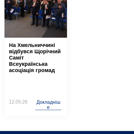
На Хмельниччині
відбувся Щорічний
Саміт
Всеукраїнська
асоціація громад
12.05.26
Докладніш
е