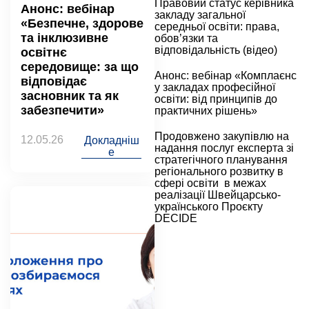
Правовий статус керівника
Анонс: вебінар
закладу загальної
«Безпечне, здорове
середньої освіти: права,
та інклюзивне
обов’язки та
відповідальність (відео)
освітнє
середовище: за що
Анонс: вебінар «Комплаєнс
відповідає
у закладах професійної
засновник та як
освіти: від принципів до
забезпечити»
практичних рішень»
Продовжено закупівлю на
12.05.26
Докладніш
надання послуг експерта зі
е
стратегічного планування
регіонального розвитку в
сфері освіти в межах
реалізації Швейцарсько-
українського Проєкту
DECIDE