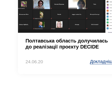
Полтавська область долучилась
до реалізації проєкту DECIDE
Докладні
24.06.20