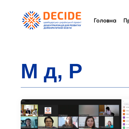
Головна
П
М д, Р