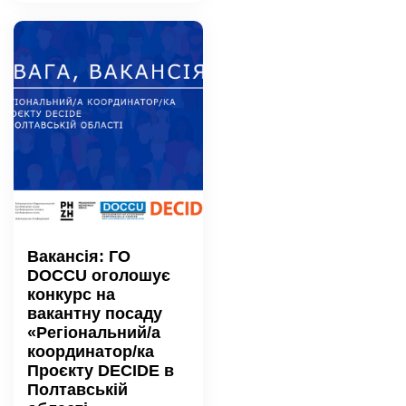
Вакансія: ГО
DOCCU оголошує
конкурс на
вакантну посаду
«Регіональний/а
координатор/ка
Проєкту DECIDE в
Полтавській