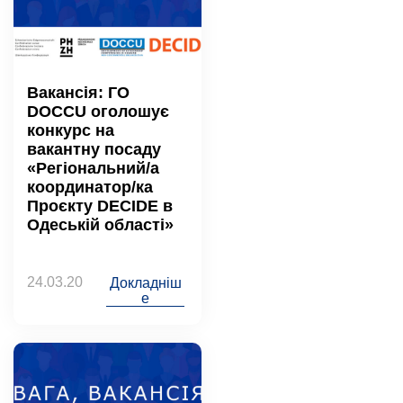
Вакансія: ГО
DOCCU оголошує
конкурс на
вакантну посаду
«Регіональний/а
координатор/ка
Проєкту DECIDE в
Одеській області»
24.03.20
Докладніш
е