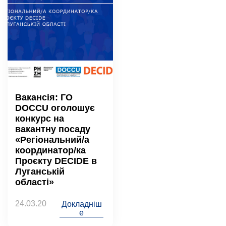
Вакансія: ГО
DOCCU оголошує
конкурс на
вакантну посаду
«Регіональний/а
координатор/ка
Проєкту DECIDE в
Луганській
області»
24.03.20
Докладніш
е