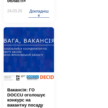
області»
24.03.20
Докладніш
е
Вакансія: ГО
DOCCU оголошує
конкурс на
вакантну посаду