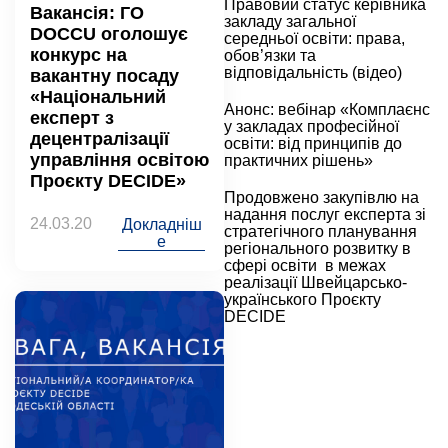
Правовий статус керівника
Вакансія: ГО
закладу загальної
DOCCU оголошує
середньої освіти: права,
конкурс на
обов’язки та
відповідальність (відео)
вакантну посаду
«Національний
Анонс: вебінар «Комплаєнс
експерт з
у закладах професійної
децентралізації
освіти: від принципів до
управління освітою
практичних рішень»
Проєкту DECIDE»
Продовжено закупівлю на
надання послуг експерта зі
24.03.20
Докладніш
стратегічного планування
е
регіонального розвитку в
сфері освіти в межах
реалізації Швейцарсько-
українського Проєкту
DECIDE