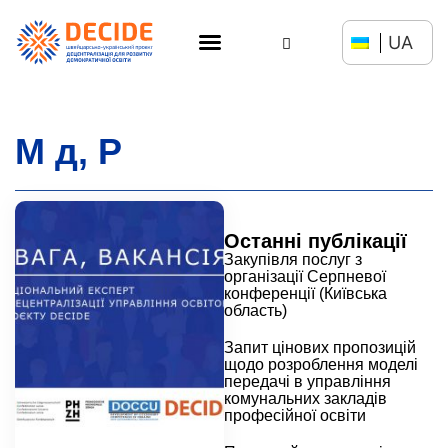
UA
М д, Р
Останні публікації
Закупівля послуг з
організації Серпневої
конференції (Київська
область)
Запит цінових пропозицій
щодо розроблення моделі
передачі в управління
комунальних закладів
професійної освіти