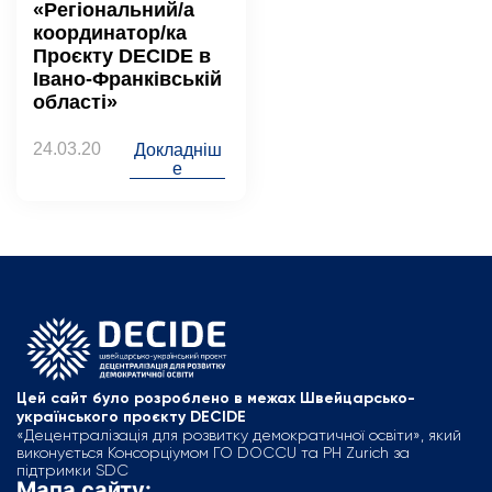
«Регіональний/а
координатор/ка
Проєкту DECIDE в
Івано-Франківській
області»
24.03.20
Докладніш
е
Цей сайт було розроблено в межах Швейцарсько-
українського проєкту DECIDE
«Децентралізація для розвитку демократичної освіти», який
виконується Консорціумом ГО DOCCU та PH Zurich за
підтримки SDC
Мапа сайту: