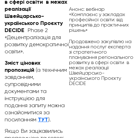
в сфері освіти в межах
реалізації
Анонс: вебінар
«Комплаєнс у закладах
Швейцарсько-
професійної освіти: від
українського Проєкту
принципів до практичних
DECIDE
Phase 2
рішень»
«Децентралізація для
Продовжено закупівлю на
розвитку демократичної
надання послуг експерта
освіти».
зі стратегічного
планування регіонального
розвитку в сфері освіти в
Зміст цінових
межах реалізації
пропозицій
(із технічним
Швейцарсько-
завданням,
українського Проєкту
DECIDE
супровідними
документами та
інструкцією для
подання запиту можна
ознайомитися за
ТУТ
посиланням
).
Якщо Ви зацікавились