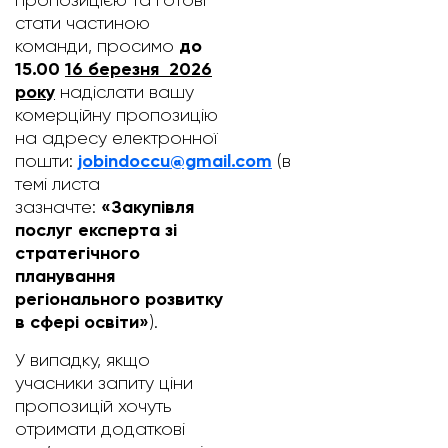
пропозицією та готові
стати частиною
до
команди, просимо
15.00
16 березня 2026
року
надіслати вашу
комерційну пропозицію
на адресу електронної
jobindoccu@gmail.com
пошти:
(в
темі листа
«
Закупівля
зазначте:
послуг експерта зі
стратегічного
планування
регіонального розвитку
в сфері освіти
»
).
У випадку, якщо
учасники запиту ціни
пропозицій хочуть
отримати додаткові