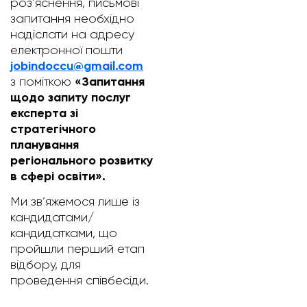
роз’яснення, письмові
запитання необхідно
надіслати на адресу
електронної пошти
jobindoccu@gmail.com
«
Запитання
з поміткою
щодо запиту послуг
експерта зі
стратегічного
планування
регіонального розвитку
в сфері освіти
».
Ми зв’яжемося лише із
кандидатами/
кандидатками, що
пройшли перший етап
відбору, для
проведення співбесіди.