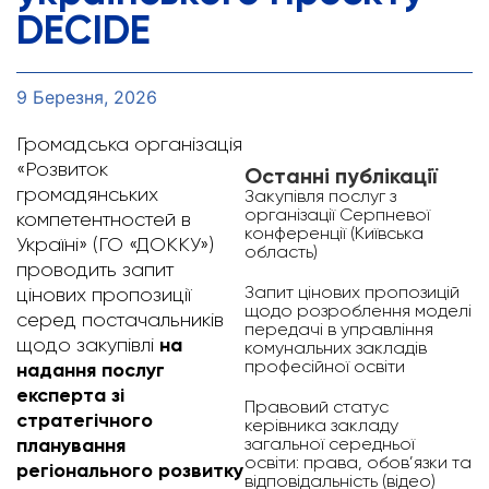
DECIDE
9 Березня, 2026
Громадська організація
«Розвиток
Останні публікації
громадянських
Закупівля послуг з
організації Серпневої
компетентностей в
конференції (Київська
Україні» (ГО «ДОККУ»)
область)
проводить запит
Запит цінових пропозицій
цінових пропозиції
щодо розроблення моделі
серед постачальників
передачі в управління
на
щодо закупівлі
комунальних закладів
професійної освіти
надання послуг
експерта зі
Правовий статус
стратегічного
керівника закладу
планування
загальної середньої
освіти: права, обов’язки та
регіонального розвитку
відповідальність (відео)