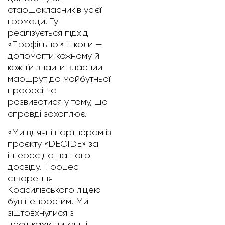
старшокласників усієї
громади. Тут
реалізується підхід
«Профільної» школи —
допомогти кожному й
кожній знайти власний
маршрут до майбутньої
професії та
розвиватися у тому, що
справді захоплює.
«Ми вдячні партнерам із
проєкту «DECIDE» за
інтерес до нашого
досвіду. Процес
створення
Красилівського ліцею
був непростим. Ми
зіштовхнулися з
десятками питань і