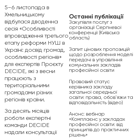
5–6 листопада в
Хмельницькому
Останні публікації
відбулася дводенна
Закупівля послуг з
організації Серпневої
сесія «Особливості
конференції (Київська
впровадження третього
область)
етапу реформи НУШ в
Запит цінових пропозицій
Україні: досвід громад,
щодо розроблення моделі
особливості регіонів»
передачі в управління
для е
кспертів Проєкту
комунальних закладів
професійної освіти
DECIDE, які з весни
працюють з
Правовий статус
територіальними
керівника закладу
загальної середньої
громадами різних
освіти: права, обов’язки та
регіонів країни.
відповідальність (відео)
За десять місяців
Анонс: вебінар
роботи експертні
«Комплаєнс у закладах
професійної освіти: від
команди DECIDE
принципів до практичних
надали консультації
рішень»