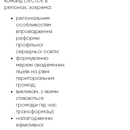
команд DECIDE в
регіонах, зокрема:
регіональним
особливостям
впровадження
реформи
профільної
середньої освіти;
формуванню
мережі академічних
ліцеїв на рівні
територіальних
громад;
викликам, з якими
стикаються
громади під час
трансформації;
налагодженню
ефективної