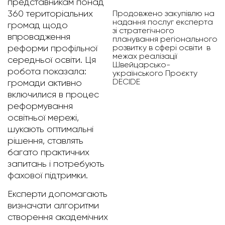
представникам понад
Продовжено закупівлю на
360 територіальних
надання послуг експерта
громад щодо
зі стратегічного
впровадження
планування регіонального
розвитку в сфері освіти в
реформи профільної
межах реалізації
середньої освіти. Ця
Швейцарсько-
робота показала:
українського Проєкту
DECIDE
громади активно
включилися в процес
реформування
освітньої мережі,
шукають оптимальні
рішення, ставлять
багато практичних
запитань і потребують
фахової підтримки.
Експерти допомагають
визначати алгоритми
створення академічних