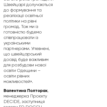
Швейцарії долучаються
до формування та
реалізації освітньої
політики на рівні
громад. Тож ми із
готовністю будемо
співпрацювати із
українськими
партнерами. Упевнені,
що швейцарський
досвід буде важливим
для розбудови нової
освіти Одещини –
освіти рівних
можливостей».
Валентина Полторак
,
менеджерка Проєкту
DECIDE, заступниця
голови ГО DOCCU,