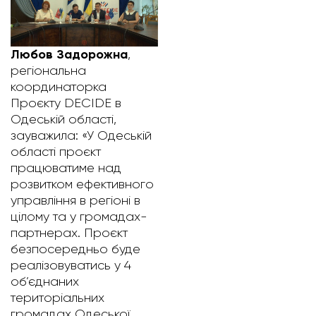
Любов Задорожна
,
регіональна
координаторка
Проєкту DECIDE в
Одеській області,
зауважила: «У Одеській
області проєкт
працюватиме над
розвитком ефективного
управління в регіоні в
цілому та у громадах-
партнерах. Проєкт
безпосередньо буде
реалізовуватись у 4
об’єднаних
територіальних
громадах Одеської