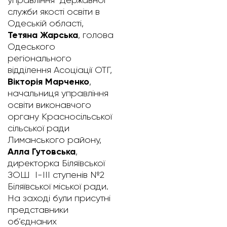
служби якості освіти в
Одеській області,
Тетяна Жарська
, голова
Одеського
регіонального
відділення Асоціації ОТГ,
Вікторія Марченко
,
начальниця управління
освіти виконавчого
органу Красносільської
сільської ради
Лиманського району,
Алла Гутовська
,
директорка Біляївської
ЗОШ І-ІІІ ступенів №2
Біляївської міської ради.
На заході були присутні
представники
об’єднаних