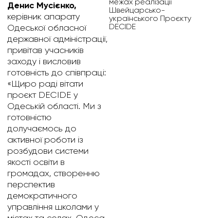
межах реалізації
Денис Мусієнко,
Швейцарсько-
керівник апарату
українського Проєкту
DECIDE
Одеської обласної
державної адміністрації,
привітав учасників
заходу і висловив
готовність до співпраці:
«Щиро раді вітати
проєкт DECIDE у
Одеській області. Ми з
готовністю
долучаємось до
активної роботи із
розбудови системи
якості освіти в
громадах, створенню
перспектив
демократичного
управління школами у
містах та селах. Одеса