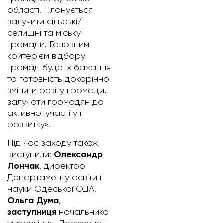
області. Планується
залучити сільські/
селищні та міську
громади. Головним
критерієм відбору
громад буде їх бажання
та готовність докорінно
змінити освіту громади,
залучати громадян до
активної участі у її
розвитку».
Під час заходу також
Олександр
виступили:
Лончак
, директор
Департаменту освіти і
науки Одеської ОДА,
Ольга Дума
,
заступниця
начальника
управління Державної