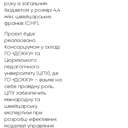
року із загальним
бюджетом у розмірі 4,4
млн. швейцарських
франків (CHF).
Проєкт буде
реалізовано
Консорціумом у складі
ГО «ДОККУ» та
Цюрихського
педагогічного
університету (ЦПУ), де
ГО «ДОККУ» – візьме на
себе провідну роль.
ЦПУ забезпечить
міжнародну та
швейцарську
експертизи при
розробці ефективних
моделей управління