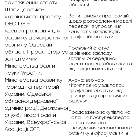
присвячений старту
область)
Швейцарсько-
Запит цінових пропозицій
українського проєкту
щодо розроблення моделі
DECIDE –
передачі в управління
«Децентралізація для
комунальних закладів
професійної освіти
розвитку демократичної
освіти» у Одеській
Правовий статус
області. Проєкт стартує
керівника закладу
загальної середньої
за підтримки
освіти: права, обов’язки та
Міністерства освіти і
відповідальність (відео)
науки України,
Міністерства розвитку
Анонс: вебінар
«Комплаєнс у закладах
громад та територій
професійної освіти: від
України, Одеської
принципів до практичних
обласної державної
рішень»
адміністрації, Державної
Продовжено закупівлю на
служби якості освіти
надання послуг експерта
України, Всеукраїнської
зі стратегічного
планування регіонального
Асоціації ОТГ.
розвитку в сфері освіти в