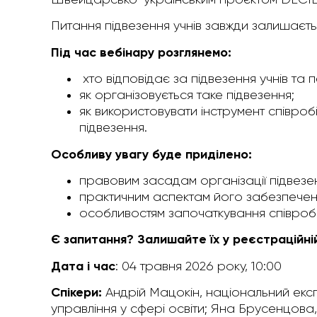
Питання підвезення учнів завжди залишаєть
Під час вебінару розглянемо:
хто відповідає за підвезення учнів та п
як організовується таке підвезення;
як використовувати інструмент співро
підвезення.
Особливу увагу буде приділено:
правовим засадам організації підвезе
практичним аспектам його забезпечен
особливостям започаткування співробі
Є запитання? Залишайте їх у реєстраційні
Дата і час
: 04 травня 2026 року, 10:00
Спікери:
Андрій Мацокін, національний екс
управління у сфері освіти; Яна Брусенцова