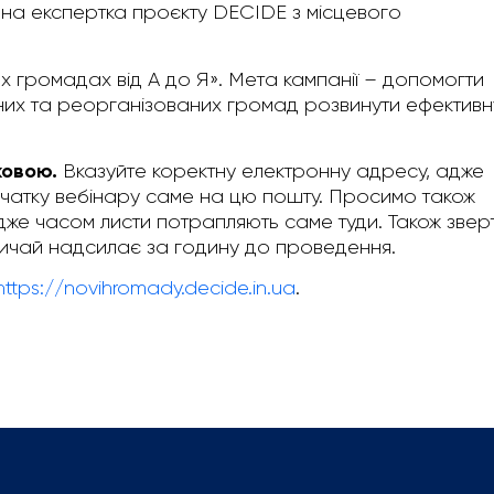
на експертка проєкту DECIDE з місцевого
их громадах від А до Я». Мета кампанії – допомогти
них та реорганізованих громад розвинути ефективн
ковою.
Вказуйте коректну електронну адресу, адже
чатку вебінару саме на цю пошту. Просимо також
адже часом листи потрапляють саме туди. Також зве
звичай надсилає за годину до проведення.
https://novihromady.decide.in.ua
.