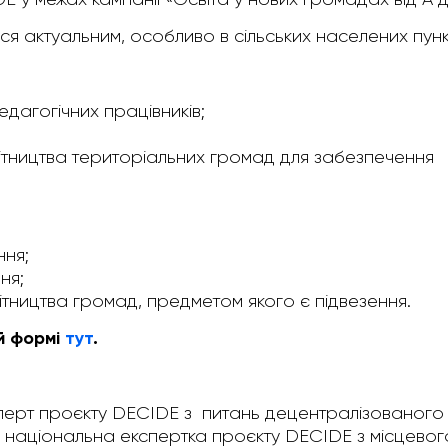
ся актуальним, особливо в сільських населених пунк
едагогічних працівників;
бітництва територіальних громад для забезпечення
ння;
ня;
тництва громад, предметом якого є підвезення.
й формі
тут
.
перт проєкту DECIDE з питань децентралізованого
, національна експертка проєкту DECIDE з місцевог