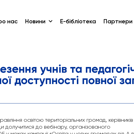
ро нас
Новини
Е-бібліотека
Партнери
езення учнів та педагогі
ої доступності повної за
равління освітою територіальних громад, керівників
нди долучитися до вебінару, організованого
у межах кампанії «Освіта у нових громадах від А д