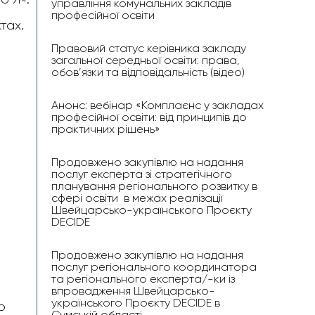
управління комунальних закладів
професійної освіти
тах.
Правовий статус керівника закладу
загальної середньої освіти: права,
обов’язки та відповідальність (відео)
Анонс: вебінар «Комплаєнс у закладах
професійної освіти: від принципів до
практичних рішень»
Продовжено закупівлю на надання
послуг експерта зі стратегічного
планування регіонального розвитку в
сфері освіти в межах реалізації
Швейцарсько-українського Проєкту
DECIDE
Продовжено закупівлю на надання
послуг регіонального координатора
та регіонального експерта/-ки із
впровадження Швейцарсько-
українського Проєкту DECIDE в
о
Сумській області