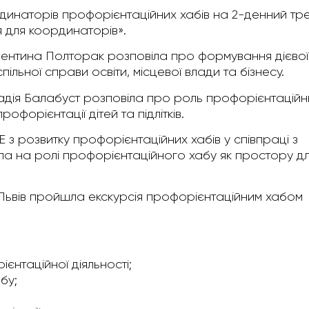
рдинаторів профорієнтаційних хабів на 2-денний тре
 для координаторів».
ентина Полторак розповіла про формування дієвої
спільної справи освіти, місцевої влади та бізнесу.
дія Балабуст розповіла про роль профорієнтаційн
офорієнтації дітей та підлітків.
 з розвитку профорієнтаційних хабів у співпраці з
а на ролі профорієнтаційного хабу як простору д
. Львів пройшла екскурсія профорієнтаційним хабом
ієнтаційної діяльності;
бу;