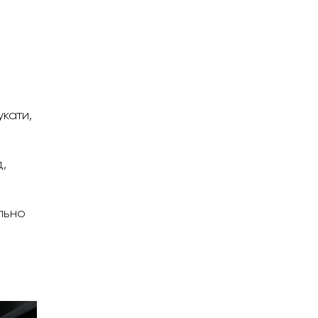
укати,
д,
льно