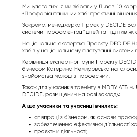
Минулого тижня ми зібрали у Львові 10 коо
«Профорієнтаційний хаб: практичні рішення
Зокрема, менеджерка Проєкту DECIDE Вал
системи профорієнтації дітей та підлітків як 
Національна експертка Проєкту DECIDE На
хабів у національному пілотуванні системи пр
Керівниця експертної групи Проєкту DECIDE
бізнесом Катерина Немировська наголосил
знайомства молоді з професіями.
Також для учасників тренінгу в МВПУ АТБ м
DECIDE, розміщеним на базі закладу.
А ще учасники та учасниці вчились:
співпраці з бізнесом, як основи профор
забезпеченню ефективної діяльності ха
проєктній діяльності;