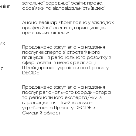
загальної середньої освіти: права,
нінг
обов’язки та відповідальність (відео)
Анонс: вебінар «Комплаєнс у закладах
професійної освіти: від принципів до
практичних рішень»
их
Продовжено закупівлю на надання
послуг експерта зі стратегічного
планування регіонального розвитку в
сфері освіти в межах реалізації
Швейцарсько-українського Проєкту
ля
DECIDE
Продовжено закупівлю на надання
послуг регіонального координатора
та регіонального експерта/-ки із
впровадження Швейцарсько-
українського Проєкту DECIDE в
Сумській області