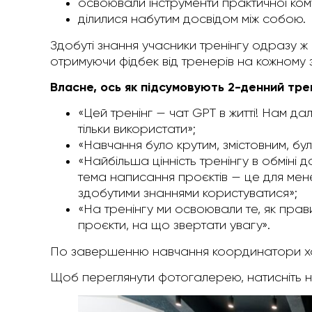
освоювали інструменти практичної комун
ділилися набутим досвідом між собою.
Здобуті знання учасники тренінгу одразу ж
отримуючи фідбек від тренерів на кожному з
Власне, ось як підсумовують 2-денний трен
«Цей тренінг — чат GPT в житті! Нам да
тільки використати»;
«Навчання було крутим, змістовним, бул
«Найбільша цінність тренінгу в обміні 
тема написання проєктів — це для мене 
здобутими знаннями користуватися»;
«На тренінгу ми освоювали те, як пра
проєкти, на що звертати увагу».
По завершенню навчання координатори хаб
Щоб переглянути фотогалерею, натисніть н