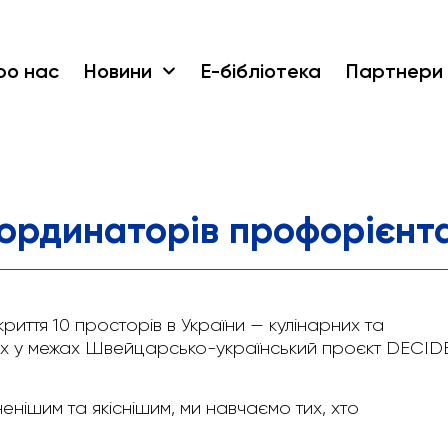
ро нас
Новини
Е-бібліотека
Партнери
оординаторів профорієнта
иття 10 просторів в України — кулінарних та
их у межах Швейцарсько-український проєкт DECID
енішим та якіснішим, ми навчаємо тих, хто