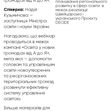
громадах від А до Я».
планування регіонального
розвитку в сфері освіти в
Спікерка:
Надія
межах реалізації
Швейцарсько-
Кузьмичова —
українського Проєкту
заступниця Міністра
DECIDE
освіти і науки України.
Нагадаємо, що вебінар
проводиться в межах
кампанії «Освіта у нових
громадах від А до Я»,
мета якої — допомогти
головам та управлінцям
освіти новоутворених
та реорганізованих
територіальних громад
розвинути ефективну
систему управління
освітою.
Більше матеріалів для