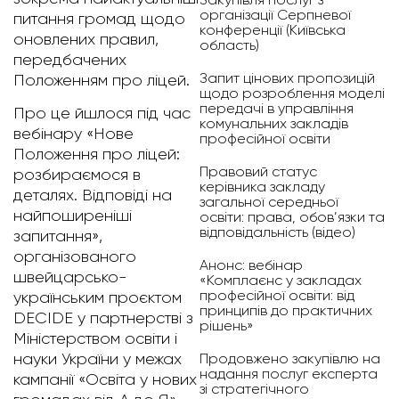
організації Серпневої
питання громад щодо
конференції (Київська
оновлених правил,
область)
передбачених
Запит цінових пропозицій
Положенням про ліцей.
щодо розроблення моделі
передачі в управління
Про це йшлося під час
комунальних закладів
вебінару «Нове
професійної освіти
Положення про ліцей:
Правовий статус
розбираємося в
керівника закладу
деталях. Відповіді на
загальної середньої
найпоширеніші
освіти: права, обов’язки та
відповідальність (відео)
запитання»,
організованого
Анонс: вебінар
швейцарсько-
«Комплаєнс у закладах
професійної освіти: від
українським проєктом
принципів до практичних
DECIDE у партнерстві з
рішень»
Міністерством освіти і
Продовжено закупівлю на
науки України у межах
надання послуг експерта
кампанії «Освіта у нових
зі стратегічного