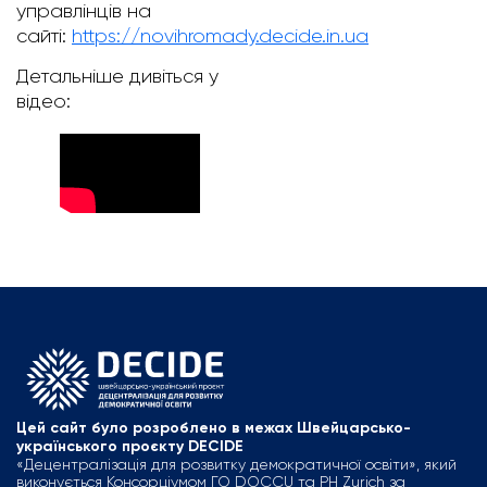
управлінців на
сайті:
https://novihromady.decide.in.ua
Детальніше дивіться у
відео:
Цей сайт було розроблено в межах Швейцарсько-
українського проєкту DECIDE
«Децентралізація для розвитку демократичної освіти», який
виконується Консорціумом ГО DOCCU та PH Zurich за