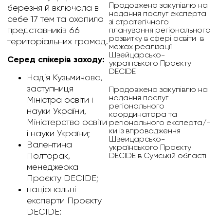
Продовжено закупівлю на
березня й включала в
надання послуг експерта
себе 17 тем та охопила
зі стратегічного
представників 66
планування регіонального
розвитку в сфері освіти в
територіальних громад.
межах реалізації
Швейцарсько-
Серед спікерів заходу:
українського Проєкту
DECIDE
Надія Кузьмичова,
заступниця
Продовжено закупівлю на
надання послуг
Міністра освіти і
регіонального
науки України,
координатора та
Міністерство освіти
регіонального експерта/-
ки із впровадження
і науки України;
Швейцарсько-
Валентина
українського Проєкту
DECIDE в Сумській області
Полторак,
менеджерка
Проєкту DECIDE;
національні
експерти Проєкту
DECIDE: