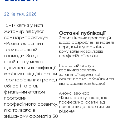
22 Квітня, 2026
16–17 квітня у місті
Житомир відбувся
Останні публікації
семінар-практикум
Запит цінових пропозицій
щодо розроблення моделі
«Розвиток освіти в
передачі в управління
територіальній
комунальних закладів
громаді». Захід
професійної освіти
пройшов у межах
Правовий статус
підвищення кваліфікації
керівника закладу
керівників відділів освіти
загальної середньої
освіти: права, обов’язки та
територіальних громад
відповідальність (відео)
області та став
фінальним етапом
Анонс: вебінар
«Комплаєнс у закладах
програми
професійної освіти: від
професійного розвитку,
принципів до практичних
яка тривала в
рішень»
змішаному форматі з 30