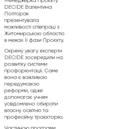
Менеджерка Проєкту
DECIDE Валентина
Полторак
презентувала
можливості співпраці з
Житомирською областю
в межах ІІ фази Проєкту.
Окрему увагу експерти
DECIDE зосередили на
розвитку системи
профорієнтації. Саме
вона є важливою
передумовою
реформи, адже
допомагає учням
усвідомлено обирати
власну освітню та
професійну траєкторію.
Частиною програми