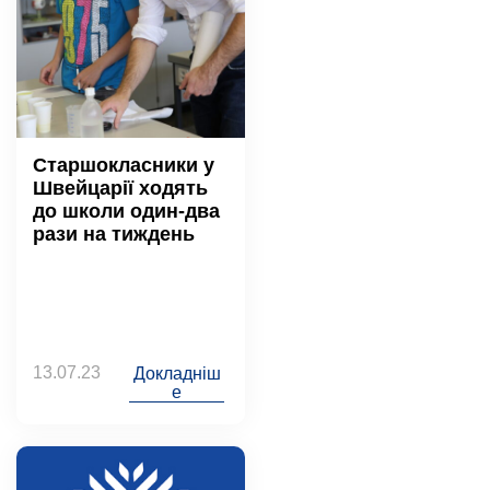
Старшокласники у
Швейцарії ходять
до школи один-два
рази на тиждень
13.07.23
Докладніш
е