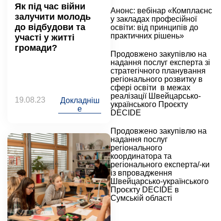
Як під час війни
Анонс: вебінар «Комплаєнс
залучити молодь
у закладах професійної
до відбудови та
освіти: від принципів до
практичних рішень»
участі у житті
громади?
Продовжено закупівлю на
надання послуг експерта зі
стратегічного планування
регіонального розвитку в
сфері освіти в межах
реалізації Швейцарсько-
19.08.23
Докладніш
українського Проєкту
е
DECIDE
Продовжено закупівлю на
надання послуг
регіонального
координатора та
регіонального експерта/-ки
із впровадження
Швейцарсько-українського
Проєкту DECIDE в
Сумській області