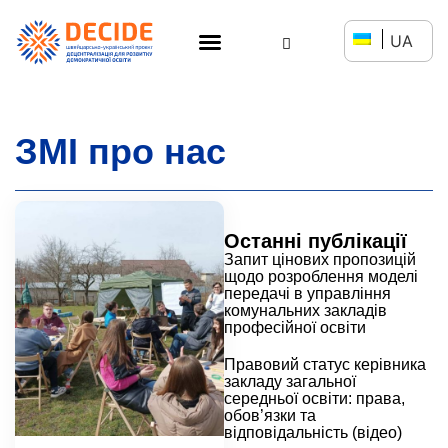
UA
ЗМІ про нас
Останні публікації
Запит цінових пропозицій
щодо розроблення моделі
передачі в управління
комунальних закладів
професійної освіти
Правовий статус керівника
закладу загальної
середньої освіти: права,
обов’язки та
відповідальність (відео)