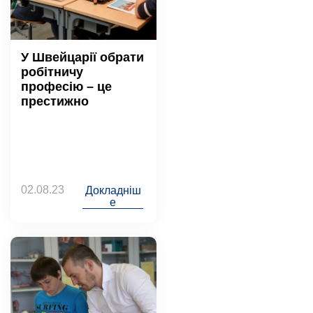
У Швейцарії обрати
робітничу
професію – це
престижно
02.08.23
Докладніш
е