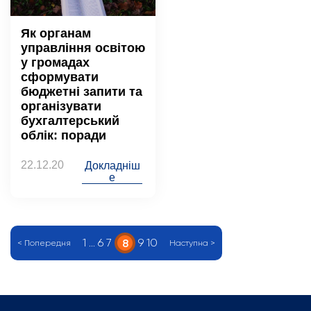
Як органам
управління освітою
у громадах
сформувати
бюджетні запити та
організувати
бухгалтерський
облік: поради
22.12.20
Докладніш
е
1
…
6
7
9
10
8
< Попередня
Наступна >