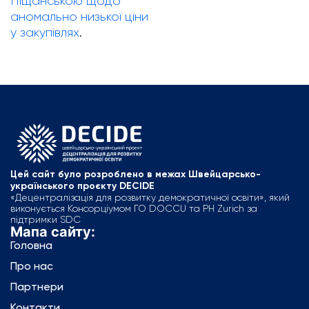
Піщанською щодо
аномально низької ціни
у закупівлях
.
Цей сайт було розроблено в межах Швейцарсько-
українського проєкту DECIDE
«Децентралізація для розвитку демократичної освіти», який
виконується Консорціумом ГО DOCCU та PH Zurich за
підтримки SDC
Мапа сайту:
Головна
Про нас
Партнери
Контакти