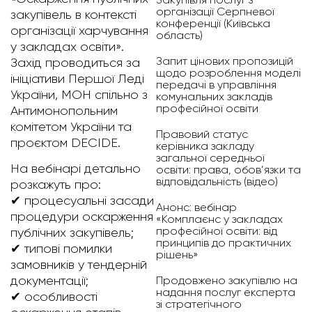
організації Серпневої
закупівель в контексті
конференції (Київська
організації харчування
область)
у закладах освіти».
Запит цінових пропозицій
Захід проводиться за
щодо розроблення моделі
ініціативи Першої Леді
передачі в управління
України, МОН спільно з
комунальних закладів
професійної освіти
Антимонопольним
комітетом України та
Правовий статус
проєктом DECIDE.
керівника закладу
загальної середньої
На вебінарі детально
освіти: права, обов’язки та
відповідальність (відео)
розкажуть про:
✔ процесуальні засади
Анонс: вебінар
процедури оскарження
«Комплаєнс у закладах
професійної освіти: від
публічних закупівель;
принципів до практичних
✔ типові помилки
рішень»
замовників у тендерній
Продовжено закупівлю на
документації;
надання послуг експерта
✔ особливості
зі стратегічного