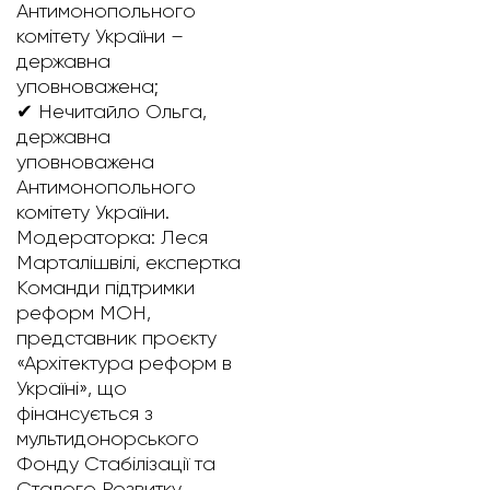
Антимонопольного
комітету України –
державна
уповноважена;
✔ Нечитайло Ольга,
державна
уповноважена
Антимонопольного
комітету України.
Модераторка: Леся
Марталішвілі, експертка
Команди підтримки
реформ МОН,
представник проєкту
«Архітектура реформ в
Україні», що
фінансується з
мультидонорського
Фонду Стабілізації та
Сталого Розвитку