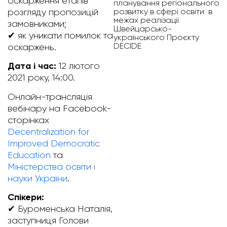
оскарження етапів
планування регіонального
розвитку в сфері освіти в
розгляду пропозицій
межах реалізації
замовниками;
Швейцарсько-
✔ як уникати помилок та
українського Проєкту
DECIDE
оскаржень.
Дата і час:
12 лютого
2021 року, 14:00.
Онлайн-трансляція
вебінару на Facebook-
сторінках
Decentralization for
Improved Democratic
Education
та
Міністерства освіти і
науки України
.
Спікери:
✔ Буроменська Наталія,
заступниця Голови