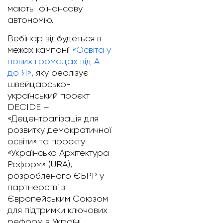
мають фінансову
автономію.
Вебінар відбудеться в
межах кампанії
«Освіта у
нових громадах від А
до Я»
, яку реалізує
швейцарсько-
український проєкт
DECIDE –
«Децентралізація для
розвитку демократичної
освіти» та проєкту
«Українська Архітектура
Реформ» (URA),
розробленого ЄБРР у
партнерстві з
Європейським Союзом
для підтримки ключових
реформ в Україні.