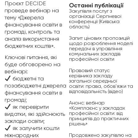
Проєкт DECIDE
Останні публікації
проведе вебінар на
Закупівля послуг з
організації Серпневої
тему «Джерела
конференції (Київська
фінансування освіти в
область)
громаді, контроль та
Запит цінових пропозицій
аналіз використання
щодо розроблення моделі
бюджетних коштів».
передачі в управління
комунальних закладів
Ключові питання, які
професійної освіти
буде обговорено на
Правовий статус
вебінарі:
керівника закладу
бюджетні та
загальної середньої
позабюджетні джерела
освіти: права, обов’язки та
відповідальність (відео)
фінансування освіти в
громаді;
Анонс: вебінар
як перевірити
«Комплаєнс у закладах
професійної освіти: від
видатки, які здійснюють
принципів до практичних
заклади освіти;
рішень»
як залучити кошти
Продовжено закупівлю на
міжнародних