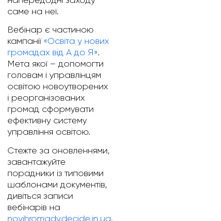
напередодні заходу
саме на неї.
Вебінар є частиною
кампанії
«Освіта у нових
громадах від А до Я»
.
Мета якої
–
допомогти
головам і управлінцям
освітою новоутворених
і реорганізованих
громад сформувати
ефективну систему
управління освітою.
Стежте за оновленнями,
завантажуйте
порадники із типовими
шаблонами документів,
дивіться записи
вебінарів на
novihromady.decide.in.ua
.