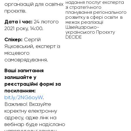
надання послуг експерта
організацій для освітніх
зі стратегічного
проєктів.
планування регіонального
розвитку в сфері освіти в
Дата і час:
24 лютого
межах реалізації
Швейцарсько-
2021 року, 14:00.
українського Проєкту
DECIDE
Спікер:
Сергій
Яцковський, експерт із
місцевого
самоврядування.
Ваші запитання
залишайте у
реєстраційні формі за
посиланням:
bit.ly/2NG6oyW
.
Важливо! Вказуйте
коректну електронну
адресу, адже лінк на
вебінар буде надіслано