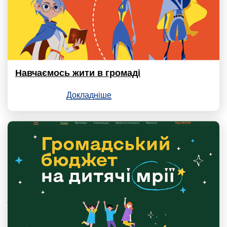
Навчаємось жити в громаді
Докладніше